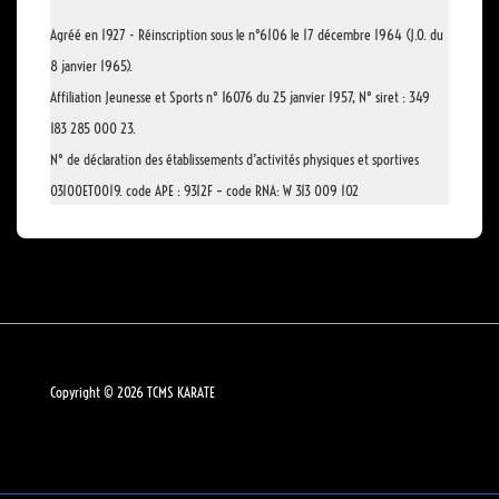
Agréé en 1927 - Réinscription sous le n°6106 le 17 décembre 1964 (J.O. du
8 janvier 1965).
Affiliation Jeunesse et Sports n° 16076 du 25 janvier 1957, N° siret : 349
183 285 000 23.
N° de déclaration des établissements d’activités physiques et sportives
03100ET0019. code APE : 9312F – code RNA: W 313 009 102
Copyright © 2026
TCMS KARATE