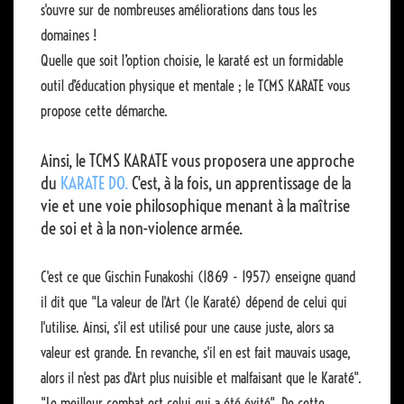
s'ouvre sur de nombreuses améliorations dans tous les
domaines !
Quelle que soit l’option choisie, le karaté est un formidable
outil d’éducation physique et mentale ; le TCMS KARATE vous
propose cette démarche.
Ainsi, le TCMS KARATE vous proposera une approche
du
KARATE DO.
C'est, à la fois, un apprentissage de la
vie et une voie philosophique menant à la maîtrise
de soi et à la non-violence armée.
C'est ce que Gischin Funakoshi (1869 - 1957) enseigne quand
il dit que "La valeur de l'Art (le Karaté) dépend de celui qui
l'utilise. Ainsi, s'il est utilisé pour une cause juste, alors sa
valeur est grande. En revanche, s'il en est fait mauvais usage,
alors il n'est pas d'Art plus nuisible et malfaisant que le Karaté".
"Le meilleur combat est celui qui a été évité". De cette