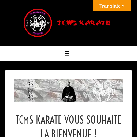
↓
Translate »
passer
au
contenu
principal
MENU
TCMS KARATE VOUS SOUHAITE
LA BIENVENUE !