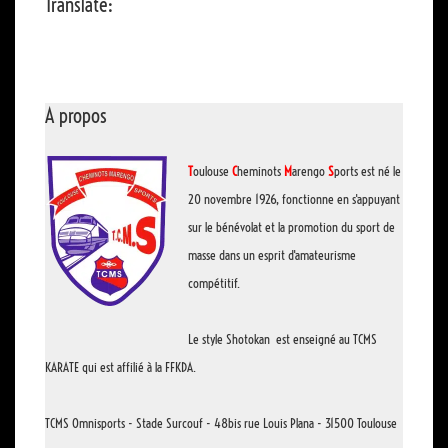
Translate:
A propos
T
oulouse
C
heminots
M
arengo
S
ports est né le
20 novembre 1926, fonctionne en s'appuyant
sur le bénévolat et la promotion du sport de
masse dans un esprit d'amateurisme
compétitif.
Le style Shotokan est enseigné au TCMS
KARATE qui est affilié à la FFKDA.
TCMS Omnisports - Stade Surcouf - 48bis rue Louis Plana - 31500 Toulouse