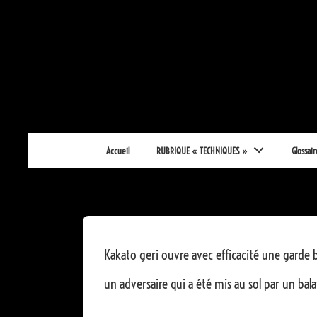
↓
passer
au
contenu
principal
Main
Accueil
RUBRIQUE « TECHNIQUES »
Glossair
Navigation
Kakato geri ouvre avec efficacité une garde b
un adversaire qui a été mis au sol par un bal