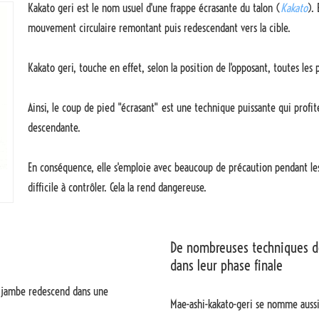
Kakato geri est le nom usuel d'une frappe écrasante du talon (
Kakato
).
mouvement circulaire remontant puis redescendant vers la cible.
Kakato geri, touche en effet, selon la position de l'opposant, toutes les 
Ainsi, le coup de pied "écrasant" est une technique puissante qui profite
descendante.
En conséquence, elle s'emploie avec beaucoup de précaution pendant les
difficile à contrôler. Cela la rend dangereuse.
De nombreuses techniques dér
dans leur phase finale
a jambe redescend dans une
Mae-ashi-kakato-geri se nomme aussi