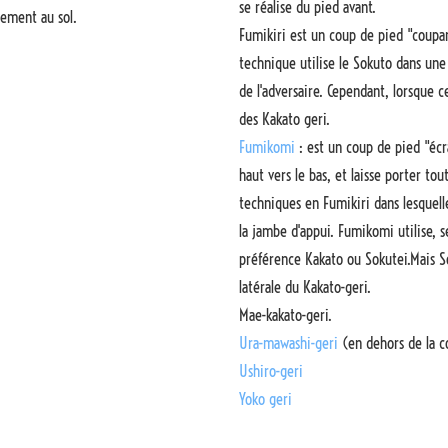
se réalise du pied avant.
tement au sol.
Fumikiri est un coup de pied "coupa
technique utilise le Sokuto dans une
de l'adversaire. Cependant, lorsque ce
des Kakato geri.
Fumikomi
: est un coup de pied "éc
haut vers le bas, et laisse porter to
techniques en Fumikiri dans lesquell
la jambe d'appui. Fumikomi utilise, se
préférence Kakato ou Sokutei.Mais So
latérale du Kakato-geri.
Mae-kakato-geri.
Ura-mawashi-geri
(en dehors de la c
Ushiro-geri
Yoko geri