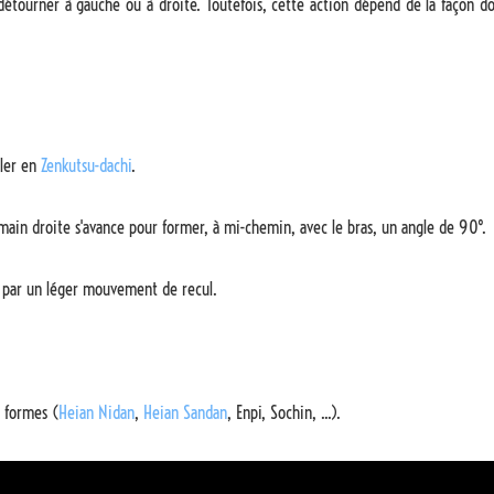
détourner à gauche ou à droite. Toutefois, cette action dépend de la façon do
uler en
Zenkutsu-dachi
.
in droite s'avance pour former, à mi-chemin, avec le bras, un angle de 90°. L
e par un léger mouvement de recul.
s formes (
Heian Nidan
,
Heian Sandan
, Enpi, Sochin, ...).