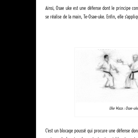
Ainsi, Osae uke est une défense dont le principe con
se réalise de la main, Te-Osae-uke. Enfin, elle s'appl
Uke Waza : Osae-uk
C'est un blocage poussé qui procure une défense dont 