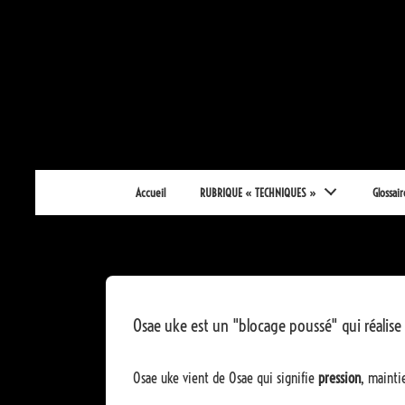
↓
passer
au
contenu
principal
Main
Accueil
RUBRIQUE « TECHNIQUES »
Glossair
Navigation
Osae uke est un "blocage poussé" qui réalise
Osae uke vient de Osae qui signifie
pression
, mainti