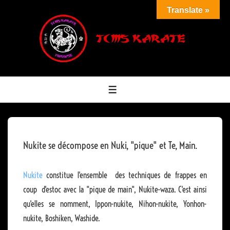
↓
Translate »
passer
au
contenu
principal
MENU
Nukite se décompose en Nuki, "pique" et Te, Main.
Nukite
constitue l'ensemble des techniques de frappes en
coup d'estoc avec la "pique de main", Nukite-waza. C'est ainsi
qu'elles se nomment, Ippon-nukite, Nihon-nukite, Yonhon-
nukite, Boshiken, Washide.