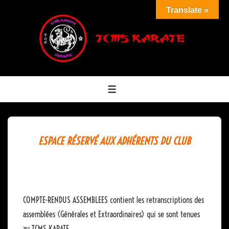
↓
Translate »
passer
au
contenu
principal
MENU
ESPACE RÉSERVÉ AUX
ADHÉRENTS
DU CLUB
COMPTE-RENDUS ASSEMBLEES contient les retranscriptions des
assemblées (Générales et Extraordinaires) qui se sont tenues
au TCMS KARATE.