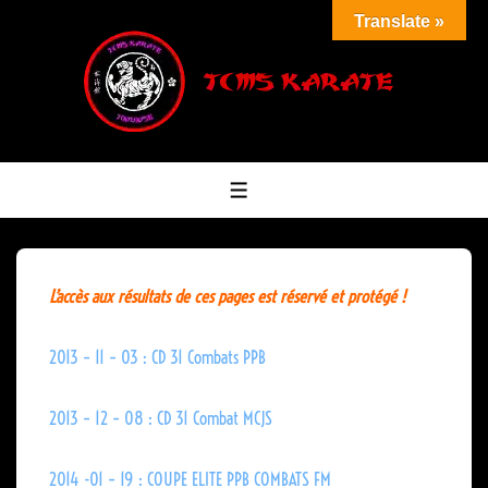
↓
Translate »
passer
au
contenu
principal
MENU
L’accès aux résultats de ces pages est réservé et protégé !
2013 – 11 – 03 : CD 31 Combats PPB
2013 – 12 – 08 : CD 31 Combat MCJS
2014 -01 – 19 : COUPE ELITE PPB COMBATS FM