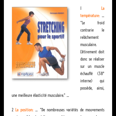
1
La
température:
...
"Le froid
contrarie le
relâchement
musculaire.
L'étirement doit
donc se réaliser
sur un muscle
échauffé (38°
interne) qui
possède, ainsi,
une meilleure élasticité musculaire." ...
2
La position:
... "De nombreuses variétés de mouvements