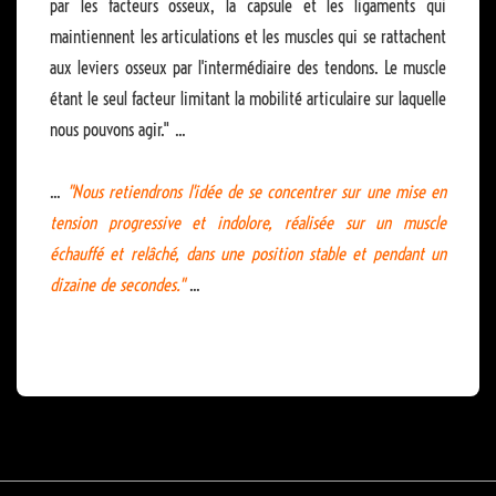
par les facteurs osseux, la capsule et les ligaments qui
maintiennent les articulations et les muscles qui se rattachent
aux leviers osseux par l'intermédiaire des tendons. Le muscle
étant le seul facteur limitant la mobilité articulaire sur laquelle
nous pouvons agir." ...
...
"Nous retiendrons l'idée de se concentrer sur une mise en
tension progressive et indolore, réalisée sur un muscle
échauffé et relâché, dans une position stable et pendant un
dizaine de secondes."
...