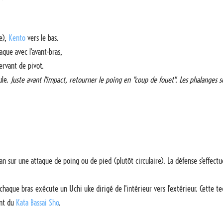
e),
Kento
vers le bas.
aque avec l'avant-bras,
ervant de pivot.
ule.
Juste avant l'impact, retourner le poing en "coup de fouet". Les phalanges s
n sur une attaque de poing ou de pied (plutôt circulaire). La défense s'effectu
haque bras exécute un Uchi uke dirigé de l'intérieur vers l'extérieur. Cette t
ent du
Kata Bassai Sho
.