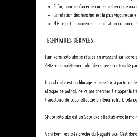
Enfin, pour renforcer le coude, celui-ci plie aux
La rotation des hanches est la plus vigoureuse et
NB: Le petit mouvement de rotation du poing eff
TECHNIQUES DÉRIVÉES
Fumikomi-soto-uke se réalise en avançant sur l'advers
s'efface complètement afin de ne pas être touché par
Nagashi uke est un blocage « brossé » à partir de l'e
attaque de poing), ne va pas chercher à stopper la fr
trajectoire du coup, effectue un léger retrait. Cela 
Shuto soto uke est un Soto uke effectué avec la mai
Uchi komi est très proche du Nagashi uke. C'est donc 