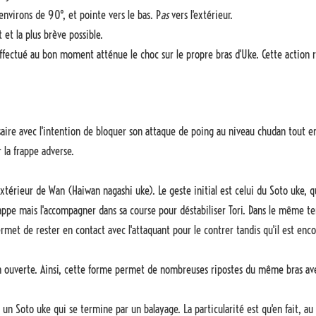
 environs de 90°, et pointe vers le bas. P
as
vers l'extérieur.
 et la plus brève possible.
ectué au bon moment atténue le choc sur le propre bras d'Uke. Cette action ré
aire avec l'intention de bloquer son attaque de poing au niveau chudan tout en 
 la frappe adverse.
xtérieur de Wan (Haiwan nagashi uke). Le geste initial est celui du Soto uke, qu
appe mais l'accompagner dans sa course pour déstabiliser Tori. Dans le même temp
permet de rester en contact avec l'attaquant pour le contrer tandis qu'il est en
n ouverte. Ainsi, cette forme permet de nombreuses ripostes du même bras av
un Soto uke qui se termine par un balayage. La particularité est qu'en fait, au 