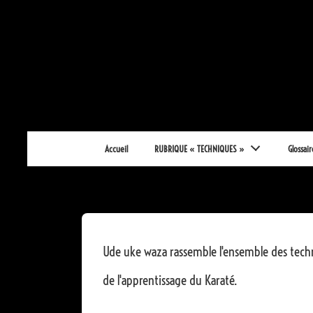
↓
passer
au
contenu
principal
Main
Accueil
RUBRIQUE « TECHNIQUES »
Glossair
Navigation
Ude uke waza rassemble l'ensemble des techn
de l'apprentissage du Karaté.