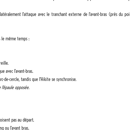
latéralement l'attaque avec le tranchant externe de l'avant-bras (près du po
ns le même temps :
eille.
que avec l'avant-bras.
rc-de-cercle, tandis que l'Hikite se synchronise.
e l'épaule opposée
.
roisent pas au départ.
g ou l'avant bras.