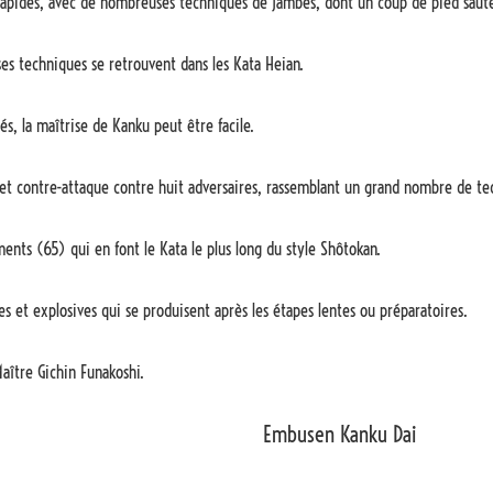
rapides, avec de nombreuses techniques de jambes, dont un coup de pied saut
s techniques se retrouvent dans les Kata Heian.
s, la maîtrise de Kanku peut être facile.
et contre-attaque contre huit adversaires, rassemblant un grand nombre de te
nts (65) qui en font le Kata le plus long du style Shôtokan.
 et explosives qui se produisent après les étapes lentes ou préparatoires.
aître Gichin Funakoshi.
Embusen Kanku Dai