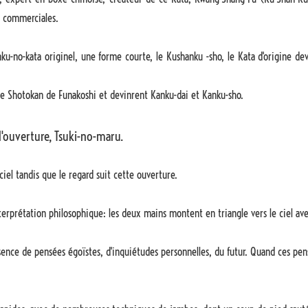
et commerciales.
ku-no-kata originel, une forme courte, le Kushanku -sho, le Kata d'origine dev
 le Shotokan de Funakoshi et devinrent Kanku-dai et Kanku-sho.
d'ouverture, Tsuki-no-maru.
iel tandis que le regard suit cette ouverture.
terprétation philosophique: les deux mains montent en triangle vers le ciel avec 
bsence de pensées égoïstes, d'inquiétudes personnelles, du futur. Quand ces pen