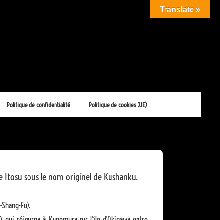
Translate »
Politique de confidentialité
Politique de cookies (UE)
de Itosu sous le nom originel de Kushanku.
-Shang-Fu).
) qui séjourna à Kunemura sur l'île d'Okinawa entre