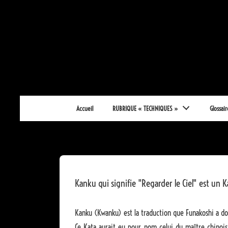
↓
passer
au
contenu
principal
Main
Accueil
RUBRIQUE « TECHNIQUES »
Glossair
Navigation
Kanku qui signifie "Regarder le Ciel" est un
Kanku (Kwanku) est la traduction que Funakoshi a d
Ce Kata aurait eu pour nom celui du maître chinois