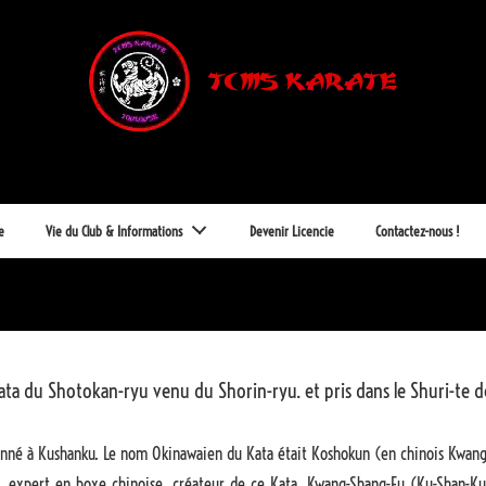
e
Vie du Club & Informations
Devenir Licencie
Contactez-nous !
 Kata du Shotokan-ryu venu du Shorin-ryu. et pris dans le Shuri-te 
onné à Kushanku. Le nom Okinawaien du Kata était Koshokun (en chinois Kwang
, expert en boxe chinoise, créateur de ce Kata, Kwang-Shang-Fu (Ku-Shan-Ku