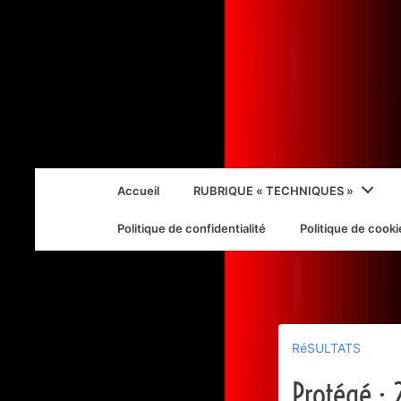
↓
passer
au
contenu
principal
Main
Accueil
RUBRIQUE « TECHNIQUES »
Navigation
Politique de confidentialité
Politique de cooki
RéSULTATS
Protégé :