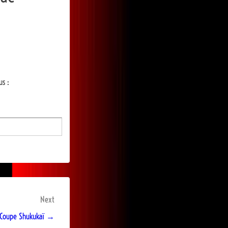
us :
Next
: Coupe Shukukaï →