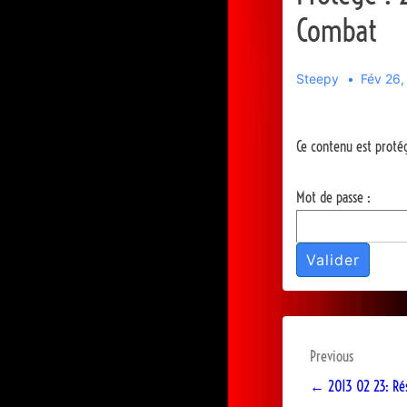
Combat
Steepy
Fév 26,
Ce contenu est protég
Mot de passe :
Navigatio
Previous
de
← 2013 02 23: Rés