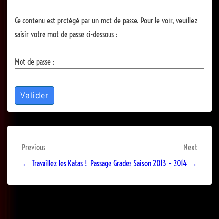
Ce contenu est protégé par un mot de passe. Pour le voir, veuillez
saisir votre mot de passe ci-dessous :
Mot de passe :
Navigation
Previous
Next
de
← Travaillez les Katas !
Passage Grades Saison 2013 – 2014 →
l’article