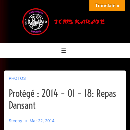
↓
Translate »
passer
au
contenu
principal
Menu
PHOTOS
Protégé : 2014 – 01 – 18: Repas
Dansant
Steepy
Mar 22, 2014