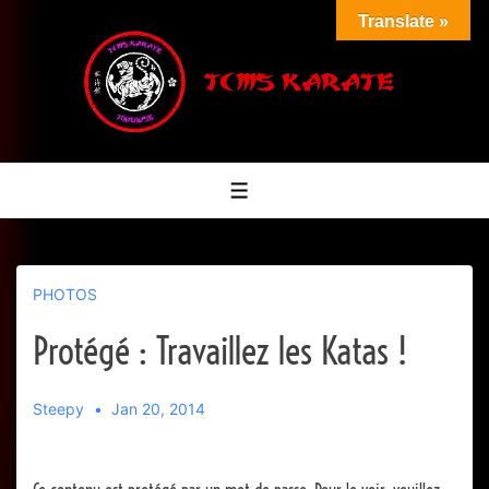
↓
Translate »
passer
au
contenu
principal
Menu
PHOTOS
Protégé : Travaillez les Katas !
Steepy
Jan 20, 2014